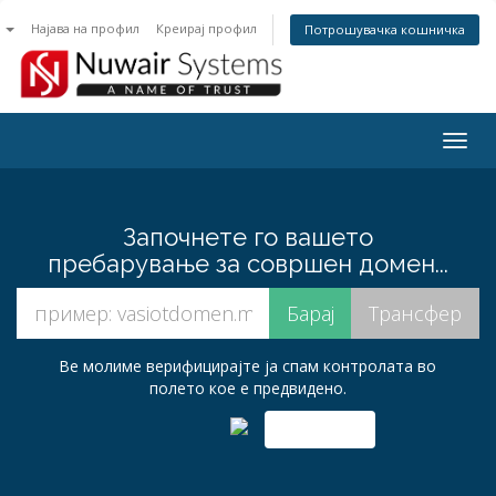
n
Најава на профил
Креирај профил
Потрошувачка кошничка
Togg
navig
Започнете го вашето
пребарување за совршен домен...
Ве молиме верифицирајте ја спам контролата во
полето кое е предвидено.