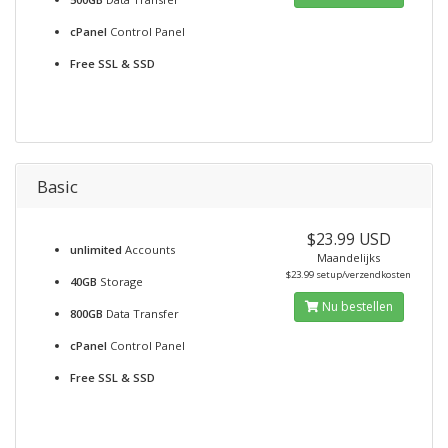
cPanel
Control Panel
Free SSL & SSD
Basic
$23.99 USD
unlimited
Accounts
Maandelijks
$23.99 setup/verzendkosten
40GB
Storage
Nu bestellen
800GB
Data Transfer
cPanel
Control Panel
Free SSL & SSD