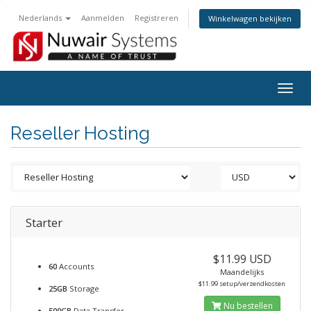
Nederlands
Aanmelden
Registreren
Winkelwagen bekijken
Togg
navig
Reseller Hosting
Starter
$11.99 USD
60
Accounts
Maandelijks
$11.99 setup/verzendkosten
25GB
Storage
Nu bestellen
500GB
Data Transfer